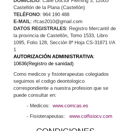
DOMICILIO
: Calle Doctor Fleming 3, 12005
Castellón de la Plana (Castellón)
TELÉFONO
: 964 190 488
E-MAIL
: rfcas2010@gmail.com
DATOS REGISTRALES
: Registro Mercantil de
la provincia de Castellón, Tomo 1533, Libro
1095, Folio 128, Sección 8ª Hoja CS-31871 I/A
1
AUTORIZACIÓN ADMINISTRATIVA
:
10636(Registro de sanidad)
Como medicos y fisioterapeutas colegiados
seguimos el codigo deontologico
correspondiente a nuestra profesion que se
puede consultar en:
- Medicos:
www.comcas.es
- Fisioterapeutas:
www.colfisiocv.com